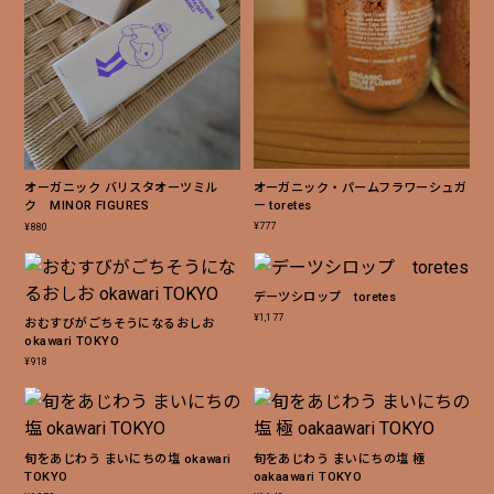
オーガニック・パームフラワーシュガ
オーガニック バリスタオーツミル
ー toretes
ク MINOR FIGURES
¥
777
¥
880
デーツシロップ toretes
¥
1,177
おむすびがごちそうになるおしお
okawari TOKYO
¥
918
旬をあじわう まいにちの塩 okawari
旬をあじわう まいにちの塩 極
買い物を続ける
決済に進む
TOKYO
oakaawari TOKYO