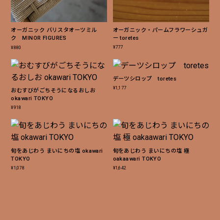
オーガニック・パームフラワーシュガ
オーガニック バリスタオーツミル
買い物を続ける
決済に進む
ー toretes
ク MINOR FIGURES
¥
777
¥
880
デーツシロップ toretes
¥
1,177
おむすびがごちそうになるおしお
okawari TOKYO
¥
918
旬をあじわう まいにちの塩 okawari
旬をあじわう まいにちの塩 極
TOKYO
oakaawari TOKYO
¥
1,078
¥
1,642