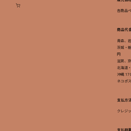
各商品
商品代
青森、岩
茨城・
円
滋賀、
北海道・
沖縄:17
ネコポス
支払方
クレジ
支払時