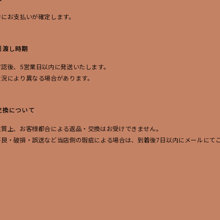
時にお支払いが確定します。
引渡し時期
確認後、5営業日以内に発送いたします。
状況により異なる場合があります。
交換について
性質上、お客様都合による返品・交換はお受けできません。
不良・破損・誤送など当店側の瑕疵による場合は、到着後7日以内にメールにて
換または返金対応いたします。
量
ページに記載