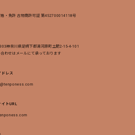
資格・免許 古物商許可証 第452700014118号
0303神奈川県足柄下郡湯河原町土肥2-15-4-101
い合わせはメールにて承っております
アドレス
t@tenponess.com
イトURL
/tenponess.com
格