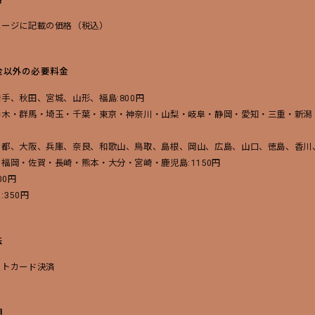
買い物を続ける
決済に進む
ページに記載の価格（税込）
金以外の必要料金
手、秋田、宮城、山形、福島:800円
栃木・群馬・埼玉・千葉・東京・神奈川・山梨・岐阜・静岡・愛知・三重・新潟・
京都、大阪、兵庫、奈良、和歌山、鳥取、島根、岡山、広島、山口、徳島、香川、
福岡・佐賀・長崎・熊本・大分・宮崎・鹿児島:1150円
00円
:350円
法
ットカード決済
期