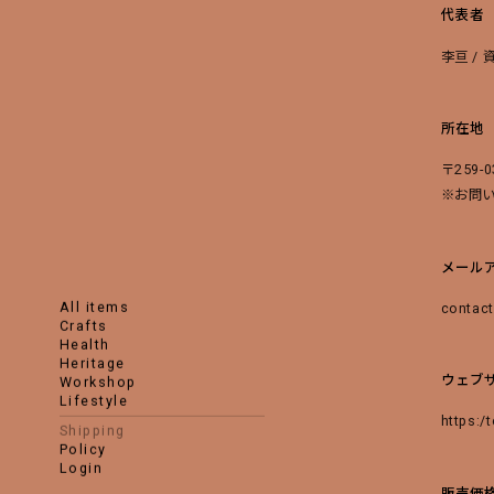
代表者
李亘 / 
所在地
〒259-
※お問
メール
all items
contac
crafts
health
heritage
ウェブサ
workshop
lifestyle
https:
shipping
policy
login
販売価