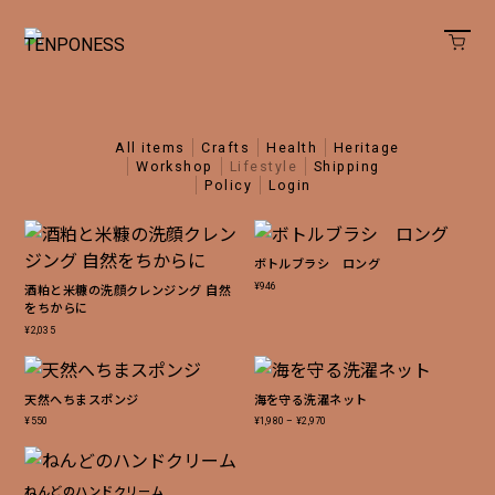
all items
crafts
health
heritage
workshop
lifestyle
shipping
policy
login
ボトルブラシ ロング
¥
946
酒粕と米糠の洗顔クレンジング 自然
をちからに
¥
2,035
天然へちまスポンジ
海を守る洗濯ネット
¥
550
¥
1,980
–
¥
2,970
価
格
帯:
¥1,980
–
¥2,970
ねんどのハンドクリーム