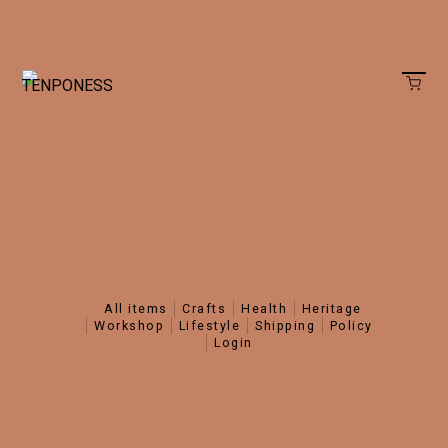
all items
crafts
health
heritage
workshop
lifestyle
shipping
policy
login