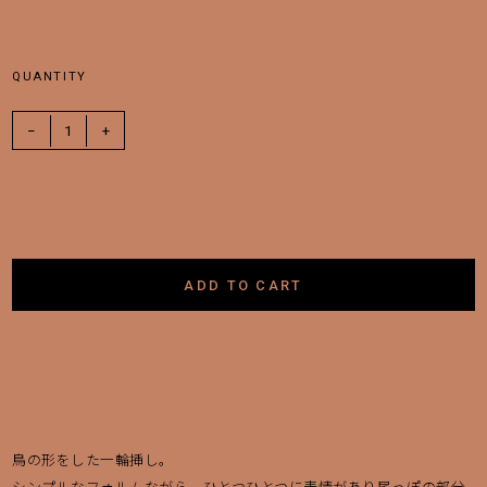
買い物を続ける
決済に進む
QUANTITY
−
1
+
ADD TO CART
鳥の形をした一輪挿し。