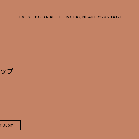
EVENT
JOURNAL
ITEMS
FAQ
NEARBY
CONTACT
ョップ
4:30pm