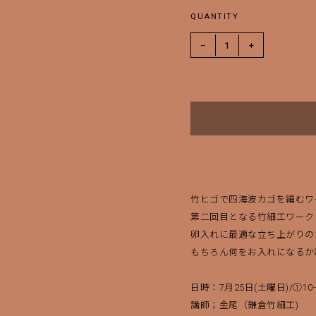
QUANTITY
−
1
+
竹ヒゴで四海波カゴを編むワ
第二回目となる竹細工ワーク
卵入れに最適な立ち上がりの
もちろん何をお入れになるか
日時：7月25日(土曜日)/①10-1
買い物を続ける
決済に進む
講師；金尾（鎌倉竹細工)