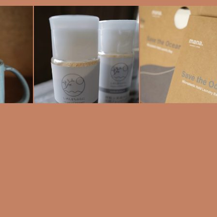
¥
¥
¥