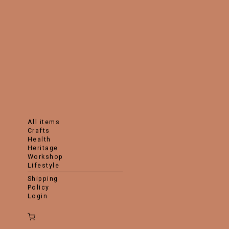
all items
crafts
health
heritage
workshop
lifestyle
shipping
policy
login