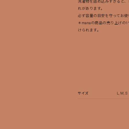
洗濯物を詰め込みすぎると、
れがあります。
必ず容量の目安を守ってお使
＊manaの商品の売り上げの
けられます。
サイズ
L, M, S