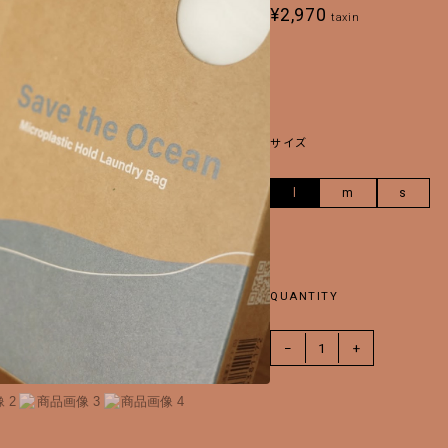
¥
2,970
taxin
サイズ
l
m
s
QUANTITY
−
1
+