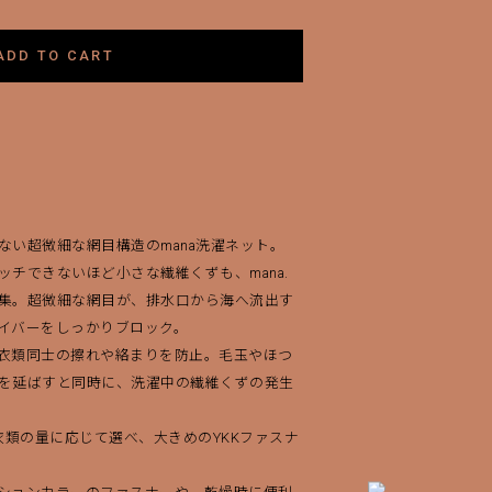
ADD TO CART
ない超微細な網目構造のmana洗濯ネット。
チできないほど小さな繊維くずも、mana.
集。超微細な網目が、排水口から海へ流出す
イバーをしっかりブロック。
衣類同士の擦れや絡まりを防止。毛玉やほつ
を延ばすと同時に、洗濯中の繊維くずの発生
衣類の量に応じて選べ、大きめのYKKファスナ