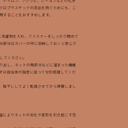
、ナイロン、アクリル、レーヨンなどの化学
クロプラスチックの流出を防ぐためにも、こ
用することをおすすめします。
安に洗濯物を入れ、ファスナーをしっかり閉めて
み部分はカバーの中に収納しておくと安心で
濯してください。
り出し、ネットの角部分などに溜まった繊維
ずは自治体の指定に従って分別処理してくだ
、陰干ししてよく乾燥させてから保管しまし
温によりネットの劣化や変形を引き起こす恐