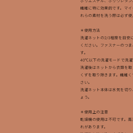
ポリエステル、ポリウレタン
繊維に特に効果的です。マイ
れらの素材を洗う際は必ず使
＊使用方法
洗濯ネットの2/3程度を目
ください。ファスナーのつま
す。
40℃以下の洗濯モードで洗
洗濯後はネットから衣類を取
くずを取り除きます。繊維く
さい。
洗濯ネット本体は水気を切り
ょう。
＊使用上の注意
乾燥機の使用は不可です。高
れがあります。