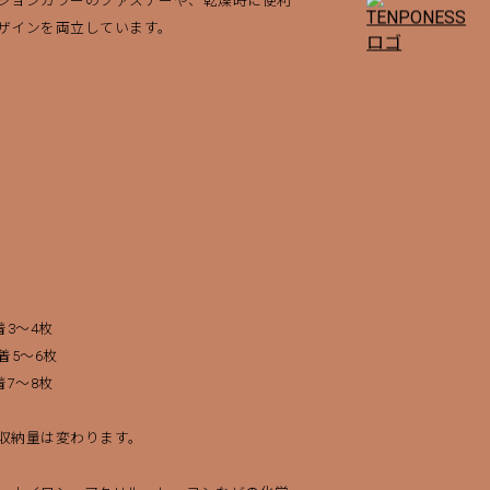
ションカラーのファスナーや、乾燥時に便利
ザインを両立しています。
着3～4枚
着5～6枚
着7～8枚
収納量は変わります。