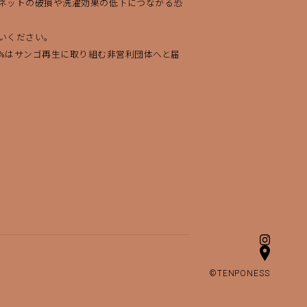
ネットの破損や洗濯効果の低下につながる恐
いください。
1%はサンゴ再生に取り組む非営利団体へと届
©TENPONESS