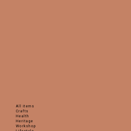
all items
crafts
health
heritage
workshop
lifestyle