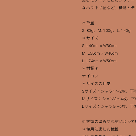
海をモチーフにしたグラデー
な吊り下げ紐など、機能とデ
＊重量
S: 80g、M: 100g、L: 140g
＊サイズ
S: L40cm × W30cm
買い物を続ける
決済に進む
M: L50cm × W40cm
L: L74cm × W50cm
＊材質＊
ナイロン
＊サイズの目安
Sサイズ：シャツ1～2枚、下
Mサイズ：シャツ3～4枚、下
Lサイズ：シャツ5～6枚、下
※衣類の厚みや素材によって
＊使用に適した繊維