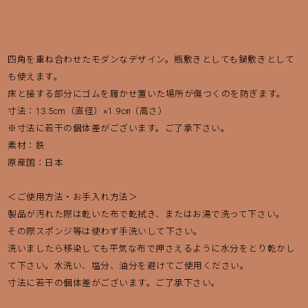
四角を重ね合わせたモダンなデザイン。瓶敷きとしても鍋敷きとして
も使えます。
床と接する部分にゴムを履かせ置いた場所が傷つくのを防ぎます。
寸法：13.5cm（直径）×1.9㎝（高さ）
※寸法に若干の個体差がございます。ご了承下さい。
素材：鉄
買い物を続ける
決済に進む
原産国：日本
＜ご使用方法・お手入れ方法＞
製品が汚れた際は乾いた布で乾拭き、またはお湯で洗って下さい。
その際スポンジ等は使わず手洗いして下さい。
洗いましたら移染しても平気な布で押さえるように水分をとり乾かし
て下さい。水洗い、塩分、油分を避けてご使用ください。
寸法に若干の個体差がございます。ご了承下さい。