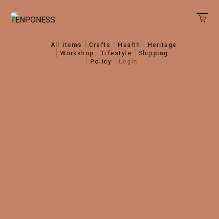
all items
crafts
health
heritage
workshop
lifestyle
shipping
policy
login